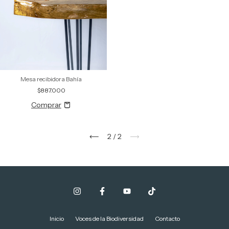
Mesa recibidora Bahía
$887.000
2
/
2
Inicio
Voces de la Biodiversidad
Contacto