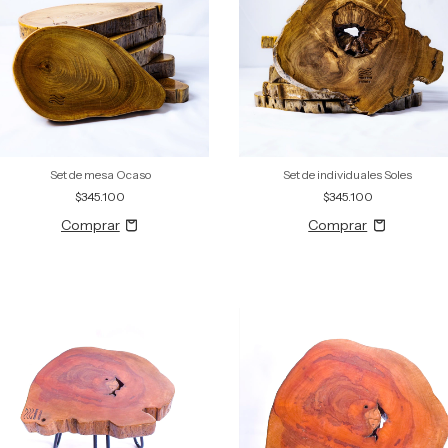
Set de mesa Ocaso
Set de individuales Soles
$345.100
$345.100