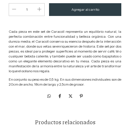
Cada pieza en este set de Caracolí representa un equilibrio natural, la
perfecta combinación entre funcionalidad y belleza orgánica. Con una
dureza media, el Caracolí conserva su esencia después de la interacción
con el mar, donde sus vetas se enriquecieron de historia. Este set por dos
piezas, es ideal para proteger superficies al momento de servir café, té o
cualquier bebida caliente, y también puede ser usado como bajaplatos o
como un elegante elemento decorativo en tu mesa. Cada pieza es una
manifestación de la armonía entre la naturaleza y el arte de transformar
lo que el océano nos regala.
En conjunto su peso es de 0,5 kg. En sus dimensiones individuales son de
20cm de ancho, 18cm de largo, y 2,5cm de grosor.
Productos relacionados