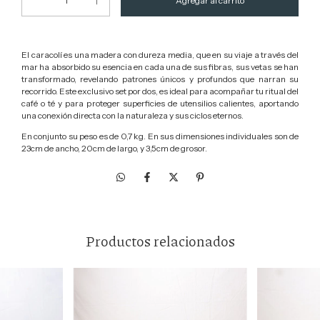
El caracolí es una madera con dureza media, que en su viaje a través del
mar ha absorbido su esencia en cada una de sus fibras, sus vetas se han
transformado, revelando patrones únicos y profundos que narran su
recorrido. Este exclusivo set por dos, es ideal para acompañar tu ritual del
café o té y para proteger superficies de utensilios calientes, aportando
una conexión directa con la naturaleza y sus ciclos eternos.
En conjunto su peso es de 0,7 kg. En sus dimensiones individuales son de
23cm de ancho, 20cm de largo, y 3,5cm de grosor.
Productos relacionados