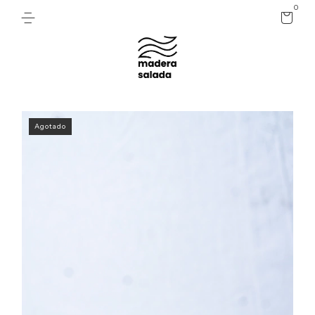
0
Agotado